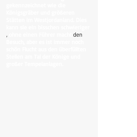
gekennzeichnet wie die
Königsgräber und größeren
Stätten im Westjordanland. Dies
kann sie ein bisschen schwieriger
,
ohne einen Führer macht
den
Besuch, aber es ist immer noch
schön Flucht aus den überfüllten
Stellen am Tal der Könige und
großer
Tempelanlagen.