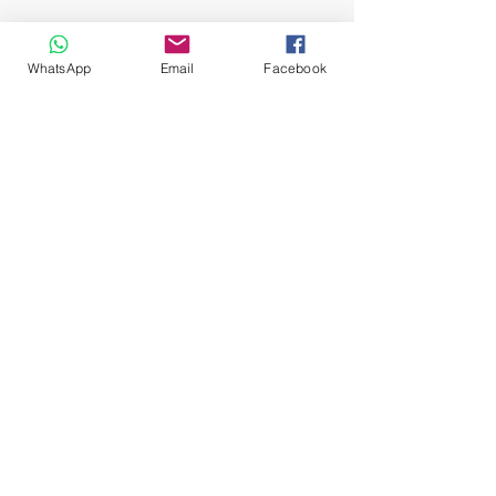
WhatsApp
Email
Facebook
Bananeninsel-Tour
Luxor-Stadtrundfahrt mit der Kutsche