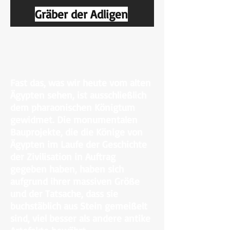
Gräber der Adligen
Fast das, was wir heute vom alten
Ägypten sehen, ist ausschließlich
dem pharaonischen Königtum
gewidmet. Die monumentalen
Bauprojekte, die die Könige von
Ägypten im Laufe der Geschichte
der Zivilisation in Auftrag
gegeben haben, haben sich
aufgrund ihrer massiven Größe
und der Tatsache, dass sie
buchstäblich aus Stein gemeißelt
sind, viel besser als andere antike