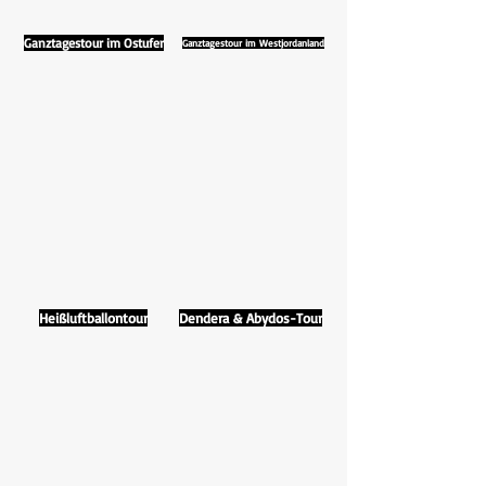
Ganztagestour im Ostufer
Ganztagestour im Westjordanland
Heißluftballontour
Dendera & Abydos-Tour