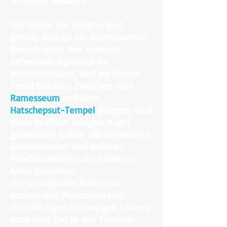
Artefakte bewährt.
Die Gräber der Adligen sind
gerade deshalb ein interessanter
Besuch unter den anderen
Sehenswürdigkeiten im
Westjordanland, weil sie diesen
Trend brechen. Zwischen dem
Ramesseum
und dem
Hatschepsut-Tempel
gelegen, sind
diese in einen felsigen Hügel
gehauenen Gräber alle Verwaltern,
Gouverneuren und anderen
Persönlichkeiten des niederen
Adels gewidmet.
Die triumphalen Bilder von
erobernden Pharaonen und
Darstellungen des ewigen Lebens
nach dem Tod in den Tempeln