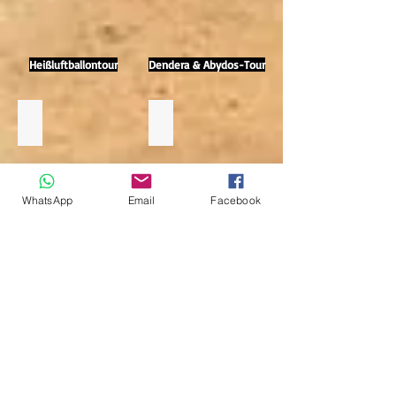
Heißluftballontour
Dendera & Abydos-Tour
WhatsApp
Email
Facebook
Bananeninsel-Tour
Luxor-Stadtrundfahrt mit der Kutsche