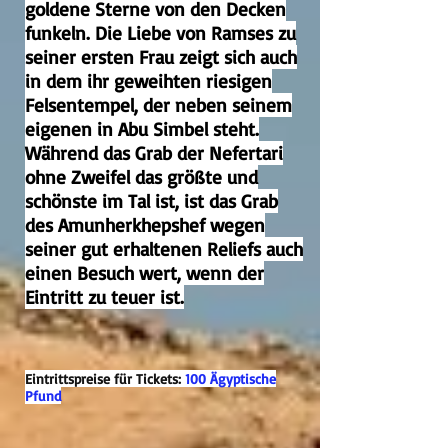
goldene Sterne von den Decken
funkeln. Die Liebe von Ramses zu
seiner ersten Frau zeigt sich auch
in dem ihr geweihten riesigen
Felsentempel, der neben seinem
eigenen in Abu Simbel steht.
Während das Grab der Nefertari
ohne Zweifel das größte und
schönste im Tal ist, ist das Grab
des Amunherkhepshef wegen
seiner gut erhaltenen Reliefs auch
einen Besuch wert, wenn der
Eintritt zu teuer ist.
Eintrittspreise für Tickets:
100 Ägyptische
Pfund